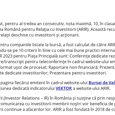
t, pentru al treilea an consecutiv, nota maximă, 10, în cla
ția Română pentru Relația cu Investitorii (ARIR). Această re
ații deschise cu investitorii și acționarii.
ntru companiile listate la bursă, a fost calculat de către AR
-se pe 10 criterii în linie cu cele mai bune practici internați
IR 2023 pentru Piața Principală sunt: Conferințe dedicate rez
are/transcript pentru teleconferințe în cadrul website-ului em
n format ușor de procesat; Raportare non-financiară; Prezen
e dedicate investitorilor; Prezentare pentru investitori.
pagina fiecărui emitent în cadrul website-ului
Bursei de Val
țiunea dedicată indicatorului
VEKTOR
a website-ului ARIR.
ii (Investor Relations – IR) în România și susține că prin r
comunicarea cu investitorii membrii noștri vor beneficia de
i continue a afacerilor lor. ARIR a fost fondată în 2018 de c