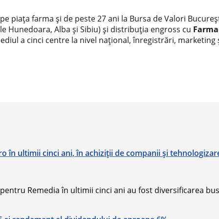
 pe piaţa farma și de peste 27 ani la Bursa de Valori Bucureș
ețele Hunedoara, Alba și Sibiu) și distribuția engross cu
Farmac
rmediul a cinci centre la nivel național, înregistrări, marketi
în ultimii cinci ani, în achiziţii de companii şi tehnologizar
i pentru Remedia în ultimii cinci ani au fost diversificarea bu