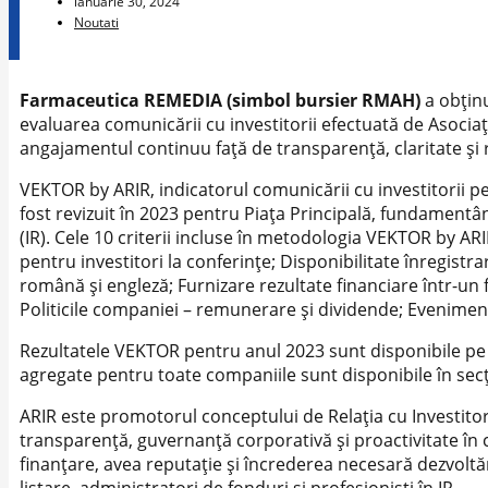
ianuarie 30, 2024
Noutati
Farmaceutica REMEDIA (simbol bursier RMAH)
a obținu
evaluarea comunicării cu investitorii efectuată de Asocia
angajamentul continuu față de transparență, claritate și rel
VEKTOR by ARIR, indicatorul comunicării cu investitorii pe
fost revizuit în 2023 pentru Piața Principală, fundamentându
(IR). Cele 10 criterii incluse în metodologia VEKTOR by AR
pentru investitori la conferințe; Disponibilitate înregistr
română și engleză; Furnizare rezultate financiare într-u
Politicile companiei – remunerare și dividende; Eveniment
Rezultatele VEKTOR pentru anul 2023 sunt disponibile pe 
agregate pentru toate companiile sunt disponibile în sec
ARIR este promotorul conceptului de Relaţia cu Investitor
transparență, guvernanţă corporativă și proactivitate în 
finanțare, avea reputație și încrederea necesară dezvoltări