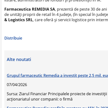
listare, administratori de fonduri și profesioniști în IR.
Farmaceutica REMEDIA SA
, prezentă de peste 30 de ani
de unități proprii de retail în 4 județe, (în special în jud
& Logistics SRL
, care oferă și servicii logistice prin inte
Distribuie
Alte noutati
Grupul farmaceutic Remedia a investit peste 2,5 mil. euro 
07/04/2026
Sursa: Ziarul Financiar Principalele proiecte de investiţi
acţionariatul unor companii: o firmă