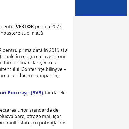
samentul
VEKTOR
pentru 2023,
cunoaștere subliniază
IR pentru prima dată în 2019 și a
onale în relația cu investitorii
ultatelor financiare; Acces
itentului; Conferințe bilingve –
tarea conducerii companiei;
ori București (BVB)
, iar datele
espectarea unor standarde de
 plusvaloare, atrage mai uşor
ompanii listate, cu potențial de