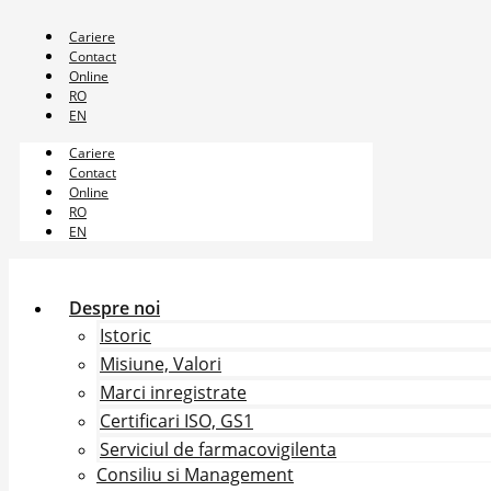
Sari
la
Cariere
conținut
Contact
Online
RO
EN
Cariere
Contact
Online
RO
EN
Despre noi
Istoric
Misiune, Valori
Marci inregistrate
Certificari ISO, GS1
Serviciul de farmacovigilenta
Consiliu si Management