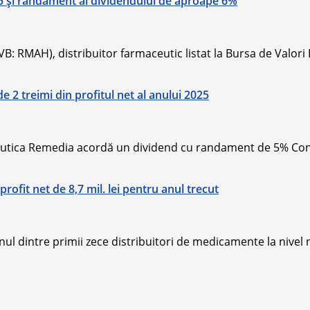
25 și randament al dividendului de aproape 6%
: RMAH), distribuitor farmaceutic listat la Bursa de Valori 
2 treimi din profitul net al anului 2025
eutica Remedia acordă un dividend cu randament de 5% Consi
rofit net de 8,7 mil. lei pentru anul trecut
l dintre primii zece distribuitori de medicamente la nivel na