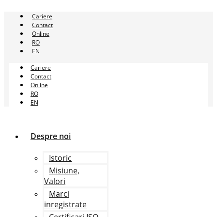
Sari
la
Cariere
conținut
Contact
Online
RO
EN
Cariere
Contact
Online
RO
EN
Despre noi
Istoric
Misiune,
Valori
Marci
inregistrate