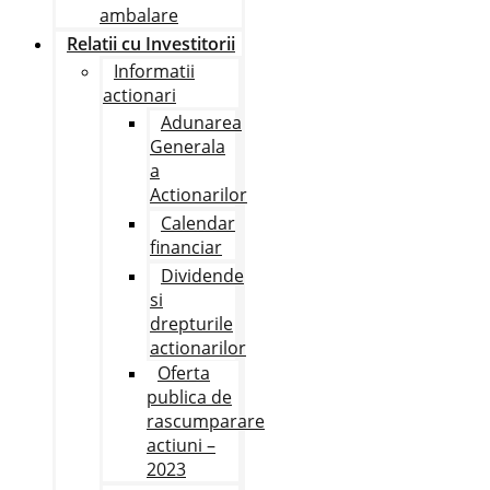
ambalare
Relatii cu Investitorii
Informatii
actionari
Adunarea
Generala
a
Actionarilor
Calendar
financiar
Dividende
si
drepturile
actionarilor
Oferta
publica de
rascumparare
actiuni –
2023