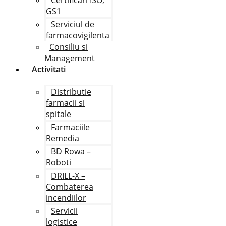
Certificari ISO,
GS1
Serviciul de
farmacovigilenta
Consiliu si
Management
Activitati
Distributie
farmacii si
spitale
Farmaciile
Remedia
BD Rowa –
Roboti
DRILL-X –
Combaterea
incendiilor
Servicii
logistice