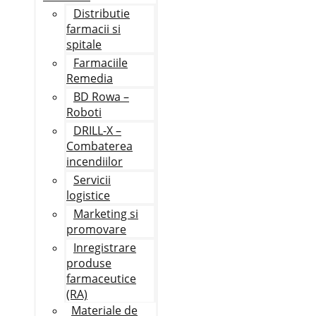
Distributie
farmacii si
spitale
Farmaciile
Remedia
BD Rowa –
Roboti
DRILL-X –
Combaterea
incendiilor
Servicii
logistice
Marketing si
promovare
Inregistrare
produse
farmaceutice
(RA)
Materiale de