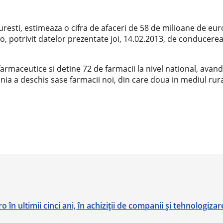
resti, estimeaza o cifra de afaceri de 58 de milioane de euro
ro, potrivit datelor prezentate joi, 14.02.2013, de conducere
armaceutice si detine 72 de farmacii la nivel national, avan
ia a deschis sase farmacii noi, din care doua in mediul rura
în ultimii cinci ani, în achiziţii de companii şi tehnologizar