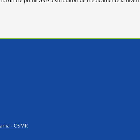
l dintre primii zece distribuitori de medicamente la nivel na
mania - OSMR