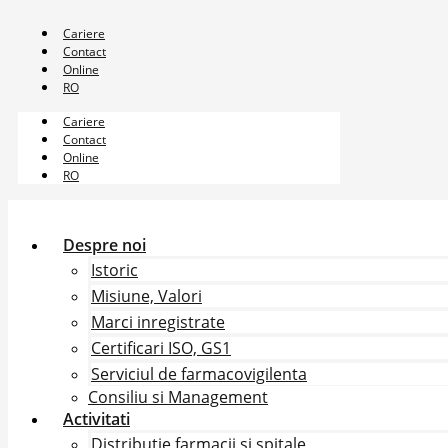
Sari
la
Cariere
conținut
Contact
Online
RO
Cariere
Contact
Online
RO
Despre noi
Istoric
Misiune, Valori
Marci inregistrate
Certificari ISO, GS1
Serviciul de farmacovigilenta
Consiliu si Management
Activitati
Distributie farmacii si spitale