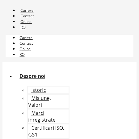
Sari
la
Cariere
conținut
Contact
Online
RO
Cariere
Contact
Online
RO
Despre noi
Istoric
Misiune,
Valori
Marci
inregistrate
Certificari ISO,
GS1