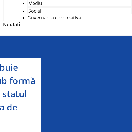
Mediu
Social
Guvernanta corporativa
Noutati
buie
sub formă
 statul
ra de