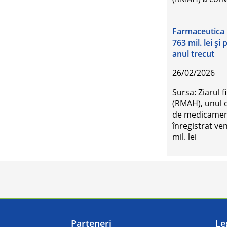
Farmaceutica 
763 mil. lei şi 
anul trecut
26/02/2026
Sursa: Ziarul
(RMAH), unul d
de medicamente
înregistrat ve
mil. lei
Parteneri
Le