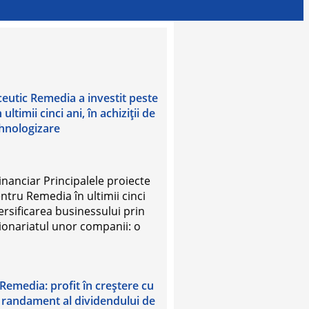
eutic Remedia a investit peste
 ultimii cinci ani, în achiziţii de
ehnologizare
Financiar Principalele proiecte
entru Remedia în ultimii cinci
versificarea businessului prin
ţionariatul unor companii: o
emedia: profit în creștere cu
i randament al dividendului de