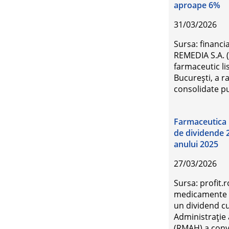
aproape 6%
31/03/2026
Sursa: financ
REMEDIA S.A. (
farmaceutic li
București, a r
consolidate p
Farmaceutica 
de dividende 2 
anului 2025
27/03/2026
Sursa: profit.r
medicamente 
un dividend c
Administrație
(RMAH) a conv