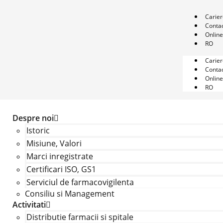
Carie
Conta
Onlin
RO
Carie
Conta
Onlin
RO
Despre noi
Istoric
Misiune, Valori
Marci inregistrate
Certificari ISO, GS1
Serviciul de farmacovigilenta
Consiliu si Management
Activitati
Distributie farmacii si spitale