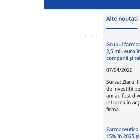
Alte noutati
Grupul farmac
2,5 mil. euro în
companii şi t
07/04/2026
Sursa: Ziarul 
de investiţii p
ani au fost di
intrarea în ac
firmă
Farmaceutica R
15% în 2025 ș