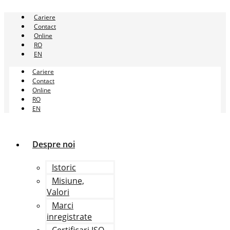
Sari
la
Cariere
conținut
Contact
Online
RO
EN
Cariere
Contact
Online
RO
EN
Despre noi
Istoric
Misiune,
Valori
Marci
inregistrate