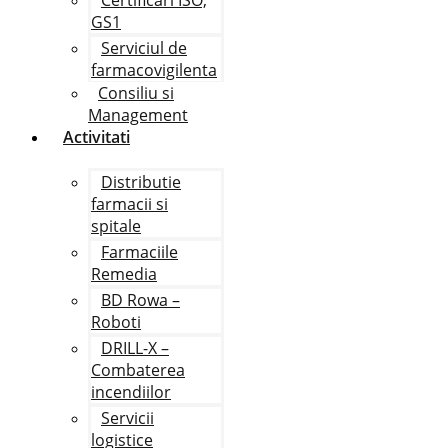
Certificari ISO,
GS1
Serviciul de
farmacovigilenta
Consiliu si
Management
Activitati
Distributie
farmacii si
spitale
Farmaciile
Remedia
BD Rowa –
Roboti
DRILL-X –
Combaterea
incendiilor
Servicii
logistice