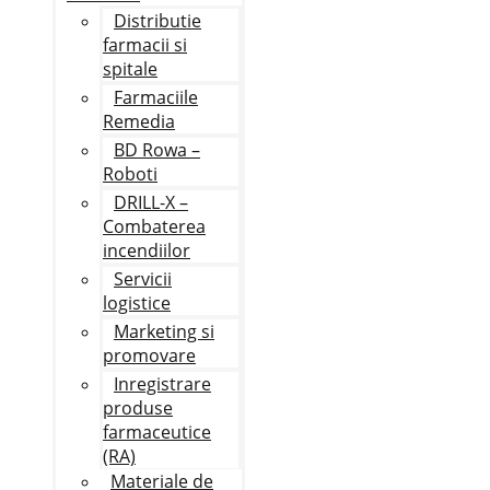
Distributie
farmacii si
spitale
Farmaciile
Remedia
BD Rowa –
Roboti
DRILL-X –
Combaterea
incendiilor
Servicii
logistice
Marketing si
promovare
Inregistrare
produse
farmaceutice
(RA)
Materiale de