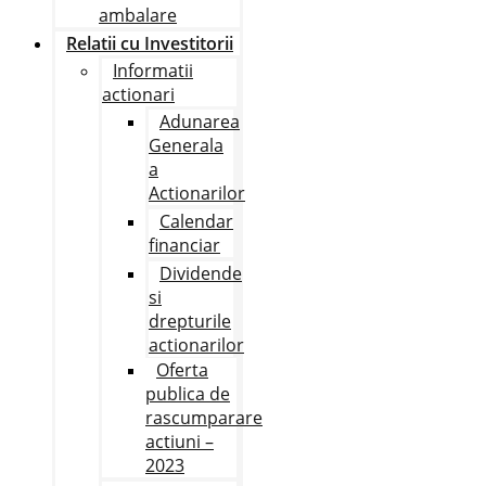
ambalare
Relatii cu Investitorii
Informatii
actionari
Adunarea
Generala
a
Actionarilor
Calendar
financiar
Dividende
si
drepturile
actionarilor
Oferta
publica de
rascumparare
actiuni –
2023