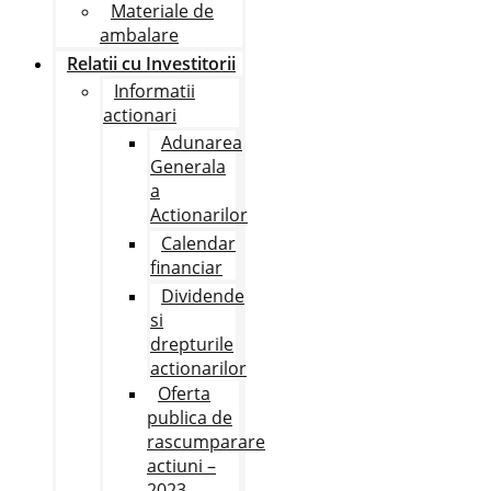
Materiale de
ambalare
Relatii cu Investitorii
Informatii
actionari
Adunarea
Generala
a
Actionarilor
Calendar
financiar
Dividende
si
drepturile
actionarilor
Oferta
publica de
rascumparare
actiuni –
2023