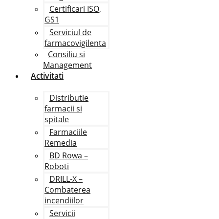
Certificari ISO,
GS1
Serviciul de
farmacovigilenta
Consiliu si
Management
Activitati
Distributie
farmacii si
spitale
Farmaciile
Remedia
BD Rowa –
Roboti
DRILL-X –
Combaterea
incendiilor
Servicii