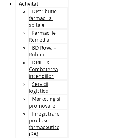
Activitati
Distributie
farmacii si
spitale
Farmaciile
Remedia
BD Rowa –
Roboti
DRILL-X –
Combaterea
incendiilor
Servicii
logistice
Marketing si
promovare
Inregistrare
produse
farmaceutice
(RA)