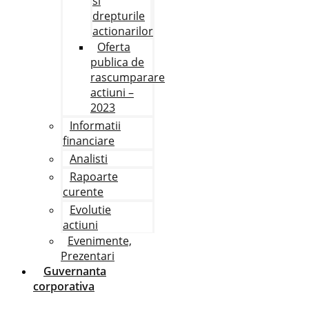
si
drepturile
actionarilor
Oferta
publica de
rascumparare
actiuni –
2023
Informatii
financiare
Analisti
Rapoarte
curente
Evolutie
actiuni
Evenimente,
Prezentari
Guvernanta
corporativa