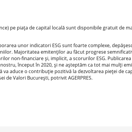
e) pe piaţa de capital locală sunt disponibile gratuit de ma
elaborarea unor indicatori ESG sunt foarte complexe, depăşesc
lor. Majoritatea emitenţilor au făcut progrese semnificative 
lor non-financiare şi, implicit, a scorurilor ESG. Publicare
stru, început în 2020, şi ne aşteptăm ca tot mai mulţi emite
ă va aduce o contribuţie pozitivă la dezvoltarea pieţei de c
sei de Valori Bucureşti, potrivit AGERPRES.