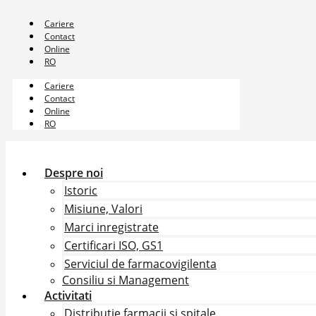
Sari
la
Cariere
conținut
Contact
Online
RO
Cariere
Contact
Online
RO
Despre noi
Istoric
Misiune, Valori
Marci inregistrate
Certificari ISO, GS1
Serviciul de farmacovigilenta
Consiliu si Management
Activitati
Distributie farmacii si spitale