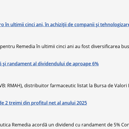
în ultimii cinci ani, în achiziţii de companii şi tehnologizar
i pentru Remedia în ultimii cinci ani au fost diversificarea bu
25 și randament al dividendului de aproape 6%
: RMAH), distribuitor farmaceutic listat la Bursa de Valori 
2 treimi din profitul net al anului 2025
eutica Remedia acordă un dividend cu randament de 5% Consi