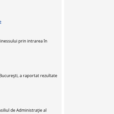
e
sinessului prin intrarea în
București, a raportat rezultate
liul de Administrație al