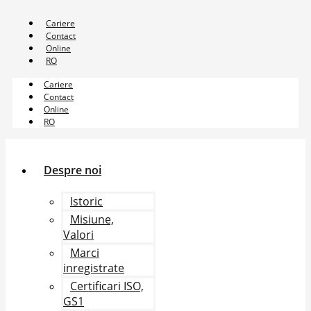
Sari
la
Cariere
conținut
Contact
Online
RO
Cariere
Contact
Online
RO
Despre noi
Istoric
Misiune,
Valori
Marci
inregistrate
Certificari ISO,
GS1